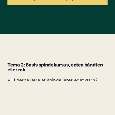
Tema 2: Basis spindekursus, enten håndten
eller rok
Vil I gerne lære at spinde jeres eget garn?
Her får I en grundig indføring i teknikken bag
det at spinde og en række øvelser, så I får det
ind i hænderne. At spinde kræver håndelag
og øvelse, men jeg viser jer hvordan I lettest